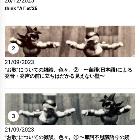
26/12/2025
think ”AI” at’25
2
21/09/2023
“お歌”についての雑談、色々。② 〜言語(日本語)による
発音・発声の前に立ちはだかる見えない壁〜
3
21/09/2023
“お歌”についての雑談、色々。① 〜摩訶不思議語りの続