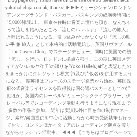
blog page only. I also have official site one so please check
yokohallelujah.co.uk, thanks! ▶︎▶︎▶︎ミュージシャン/ロンドン
アンダーグラウンド・バスカー。バスキングの総演奏時間は
15,000時間以上。 東京在住時に音楽に憧れを頂き、なんちゃ
って流しを始めたところ「流しのハレルヤ」「流しの旅人」
と呼ばれるようになる。引っ込みがつかなくなり『流しの唄
い手 兼 旅人』として本格的に活動開始し、英国リヴァプール
「The Cavern Club」でステージデビュー。同時に英国での初
「流し」を行い、ロンドンに拠点を移す。この期に英国メデ
ィアが”ハレルヤ洋子”の綴りを”Yoko Hallelujah”と表記したの
をきっかけにクレジットも横文字(及び片仮名)を併用するよう
になる。 渡英後はブルーズのステージ巡業から始め、英国政
府公式音楽ライセンスを取得後は国公認バスカーとしての活
動ほか、英国内のレーベルやミュージックライブラリー、伊
レーベル等でレコーディング活動も行うようになり現在まで
多数の作品に参加。 近年は実演以外に目を向け制作マネー
ジ、素材/楽曲提供を中心に活動しながら時折受託執筆も行っ
ており、ロンドンほかイタリアのレコーディング拠点を渡り
ながらセッション活動中。 ◀︎◀︎◀︎ 【こちらはブログページで