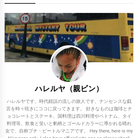
ン
ハレルヤ（親ビン）
ハレルヤです。時代錯誤の流しの旅人です。ナンセンスな戯
言を時々呟きにココに戻ってきます。 好きなものは珈琲とチ
ョコレートとステーキ。国料理は四川料理やベトナム、タイ
料理等。飲食と笑いと豹柄とゴールドカラーに導かれる晴れ
女で、自称プチ・ビートルマニアです。 Hey there, here is my