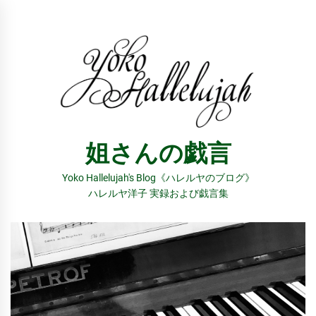
コ
ン
テ
ン
ツ
へ
ス
姐さんの戯言
キ
ッ
Yoko Hallelujah's Blog《ハレルヤのブログ》
プ
ハレルヤ洋子 実録および戯言集