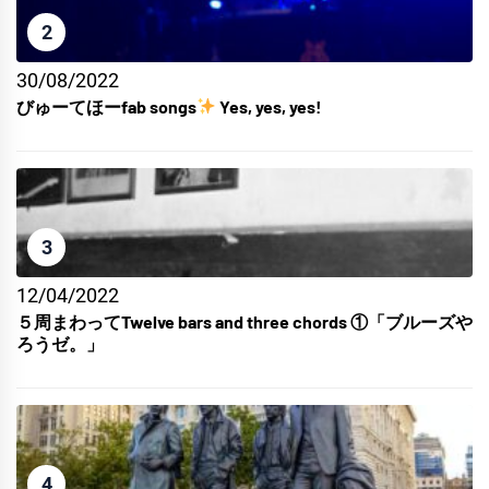
2
30/08/2022
びゅーてほーfab songs
Yes, yes, yes!
3
12/04/2022
５周まわってTwelve bars and three chords ①「ブルーズや
ろうゼ。」
4