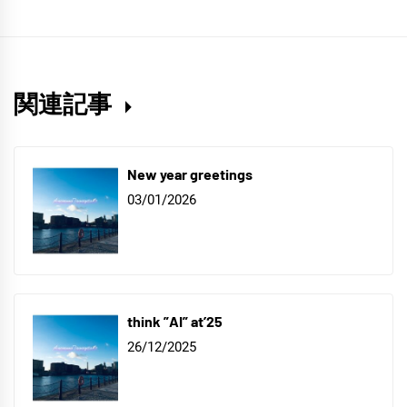
関連記事
New year greetings
03/01/2026
think ”AI” at’25
26/12/2025