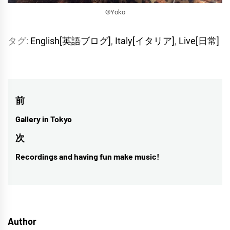
©︎Yoko
タグ:
English[英語ブログ]
,
Italy[イタリア]
,
Live[日常]
投
前
稿
Gallery in Tokyo
前
ナ
の
次
投
ビ
Recordings and having fun make music!
次
稿:
ゲ
の
投
ー
稿:
シ
Author
ョ