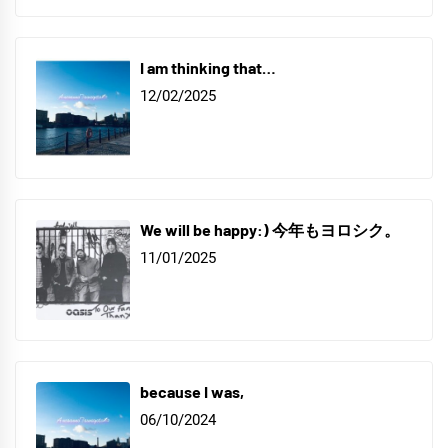
I am thinking that…
12/02/2025
We will be happy:) 今年もヨロシク。
11/01/2025
because I was,
06/10/2024