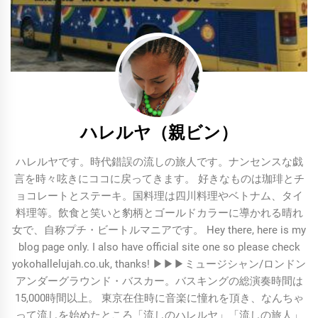
ン
ハレルヤ（親ビン）
ハレルヤです。時代錯誤の流しの旅人です。ナンセンスな戯
言を時々呟きにココに戻ってきます。 好きなものは珈琲とチ
ョコレートとステーキ。国料理は四川料理やベトナム、タイ
料理等。飲食と笑いと豹柄とゴールドカラーに導かれる晴れ
女で、自称プチ・ビートルマニアです。 Hey there, here is my
blog page only. I also have official site one so please check
yokohallelujah.co.uk, thanks! ▶︎▶︎▶︎ミュージシャン/ロンドン
アンダーグラウンド・バスカー。バスキングの総演奏時間は
15,000時間以上。 東京在住時に音楽に憧れを頂き、なんちゃ
って流しを始めたところ「流しのハレルヤ」「流しの旅人」