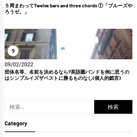
５周まわってTwelve bars and three chords ①「ブルーズや
ろうゼ。」
9
09/02/2022
団体名等、名前を決めるなら?英語圏バンドを例に思うの
はシンプルイズザベストに勝るものなし(個人的戯言)
検
索:
Category