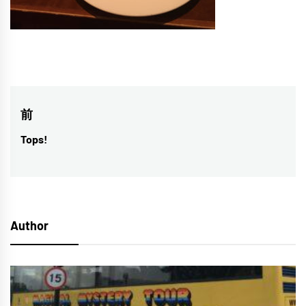
投
前
稿
Tops!
前
ナ
の
投
ビ
稿:
ゲ
Author
ー
シ
ョ