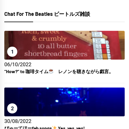
Chat For The Beatles ビートルズ雑談
1
06/10/2022
“How?” to 珈琲タイム
レノンを聴きながら戯言。
2
30/08/2022
びゅーてほーfab songs
Yes, yes, yes!