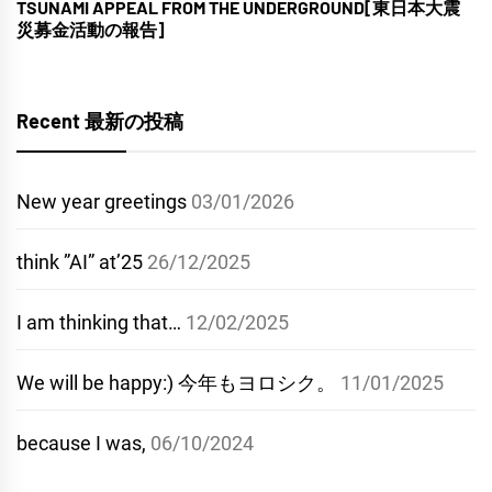
TSUNAMI APPEAL FROM THE UNDERGROUND[東日本大震
災募金活動の報告]
Recent 最新の投稿
New year greetings
03/01/2026
think ”AI” at’25
26/12/2025
I am thinking that…
12/02/2025
We will be happy:) 今年もヨロシク。
11/01/2025
because I was,
06/10/2024