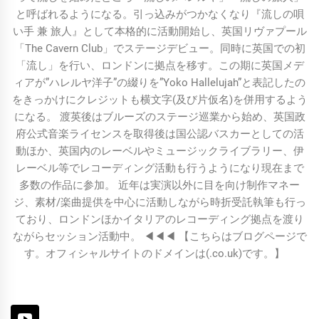
と呼ばれるようになる。引っ込みがつかなくなり『流しの唄
い手 兼 旅人』として本格的に活動開始し、英国リヴァプール
「The Cavern Club」でステージデビュー。同時に英国での初
「流し」を行い、ロンドンに拠点を移す。この期に英国メデ
ィアが”ハレルヤ洋子”の綴りを”Yoko Hallelujah”と表記したの
をきっかけにクレジットも横文字(及び片仮名)を併用するよう
になる。 渡英後はブルーズのステージ巡業から始め、英国政
府公式音楽ライセンスを取得後は国公認バスカーとしての活
動ほか、英国内のレーベルやミュージックライブラリー、伊
レーベル等でレコーディング活動も行うようになり現在まで
多数の作品に参加。 近年は実演以外に目を向け制作マネー
ジ、素材/楽曲提供を中心に活動しながら時折受託執筆も行っ
ており、ロンドンほかイタリアのレコーディング拠点を渡り
ながらセッション活動中。 ◀︎◀︎◀︎ 【こちらはブログページで
す。オフィシャルサイトのドメインは(.co.uk)です。】