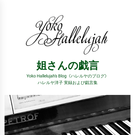
コ
ン
テ
ン
ツ
へ
ス
姐さんの戯言
キ
ッ
Yoko Hallelujah's Blog《ハレルヤのブログ》
プ
ハレルヤ洋子 実録および戯言集