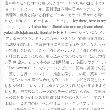
言を時々呟きにココに戻ってきます。 好きなものは珈琲とチ
ョコレートとステーキ。国料理は四川料理やベトナム、タイ
料理等。飲食と笑いと豹柄とゴールドカラーに導かれる晴れ
女で、自称プチ・ビートルマニアです。 Hey there, here is my
blog page only. I also have official site one so please check
yokohallelujah.co.uk, thanks! ▶︎▶︎▶︎ミュージシャン/ロンドン
アンダーグラウンド・バスカー。バスキングの総演奏時間は
15,000時間以上。 東京在住時に音楽に憧れを頂き、なんちゃ
って流しを始めたところ「流しのハレルヤ」「流しの旅人」
と呼ばれるようになる。引っ込みがつかなくなり『流しの唄
い手 兼 旅人』として本格的に活動開始し、英国リヴァプール
「The Cavern Club」でステージデビュー。同時に英国での初
「流し」を行い、ロンドンに拠点を移す。この期に英国メデ
ィアが”ハレルヤ洋子”の綴りを”Yoko Hallelujah”と表記したの
をきっかけにクレジットも横文字(及び片仮名)を併用するよう
になる。 渡英後はブルーズのステージ巡業から始め、英国政
府公式音楽ライセンスを取得後は国公認バスカーとしての活
動ほか、英国内のレーベルやミュージックライブラリー、伊
レーベル等でレコーディング活動も行うようになり現在まで