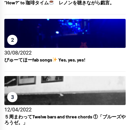
“How?” to 珈琲タイム
レノンを聴きながら戯言。
2
30/08/2022
びゅーてほーfab songs
Yes, yes, yes!
3
12/04/2022
５周まわってTwelve bars and three chords ①「ブルーズや
ろうゼ。」