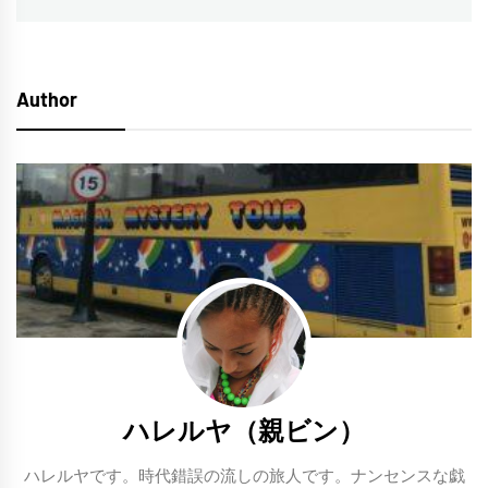
ナ
投
ビ
稿:
ゲ
Author
ー
シ
ョ
ン
ハレルヤ（親ビン）
ハレルヤです。時代錯誤の流しの旅人です。ナンセンスな戯