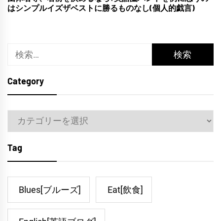
はシンプルイズザベストに勝るものなし(個人的戯言)
検
索:
Category
Category
Tag
Blues[ブルーズ]
Eat[飲食]