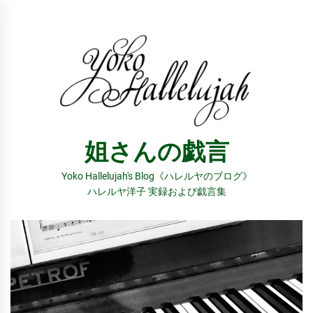
コ
ン
テ
ン
ツ
へ
ス
姐さんの戯言
キ
ッ
Yoko Hallelujah's Blog《ハレルヤのブログ》
プ
ハレルヤ洋子 実録および戯言集