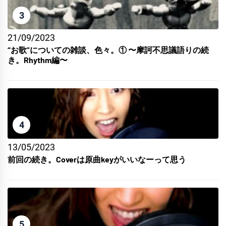
3
21/09/2023
“お歌”についての雑談、色々。① 〜摩訶不思議語りの続
き。Rhythm編〜
4
13/05/2023
前回の続き。Coverは原曲keyがいいなーって思う
5