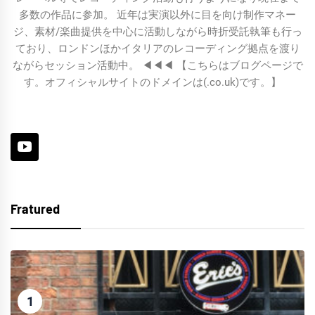
多数の作品に参加。 近年は実演以外に目を向け制作マネー
ジ、素材/楽曲提供を中心に活動しながら時折受託執筆も行っ
ており、ロンドンほかイタリアのレコーディング拠点を渡り
ながらセッション活動中。 ◀︎◀︎◀︎ 【こちらはブログページで
す。オフィシャルサイトのドメインは(.co.uk)です。】
Fratured
1