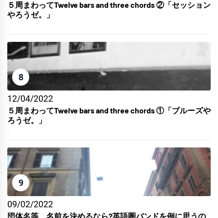
５周まわってTwelve bars and three chords ②「セッション
やろうゼ。」
8
12/04/2022
５周まわってTwelve bars and three chords ①「ブルーズや
ろうゼ。」
9
09/02/2022
団体名等、名前を決めるなら?英語圏バンドを例に思うの