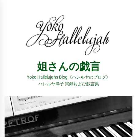
コ
ン
テ
ン
ツ
へ
ス
姐さんの戯言
キ
ッ
Yoko Hallelujah's Blog《ハレルヤのブログ》
プ
ハレルヤ洋子 実録および戯言集