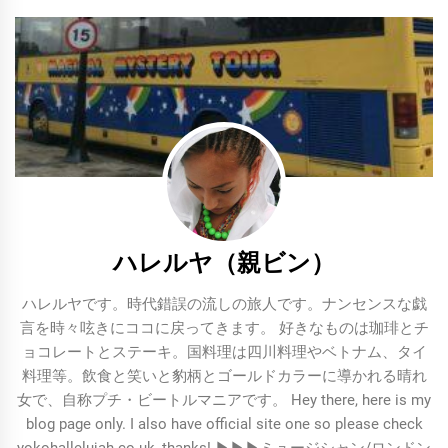
シ
ョ
ン
ハレルヤ（親ビン）
ハレルヤです。時代錯誤の流しの旅人です。ナンセンスな戯
言を時々呟きにココに戻ってきます。 好きなものは珈琲とチ
ョコレートとステーキ。国料理は四川料理やベトナム、タイ
料理等。飲食と笑いと豹柄とゴールドカラーに導かれる晴れ
女で、自称プチ・ビートルマニアです。 Hey there, here is my
blog page only. I also have official site one so please check
yokohallelujah.co.uk, thanks! ▶︎▶︎▶︎ミュージシャン/ロンドン