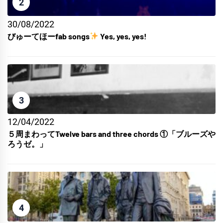
2
30/08/2022
びゅーてほーfab songs
Yes, yes, yes!
3
12/04/2022
５周まわってTwelve bars and three chords ①「ブルーズや
ろうゼ。」
4