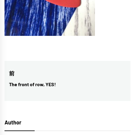
投
前
稿
The front of row, YES!
前
ナ
の
投
ビ
稿:
ゲ
Author
ー