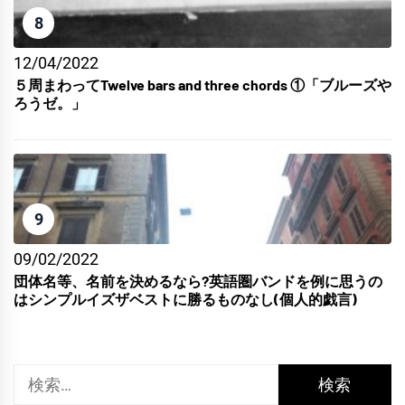
8
12/04/2022
５周まわってTwelve bars and three chords ①「ブルーズや
ろうゼ。」
9
09/02/2022
団体名等、名前を決めるなら?英語圏バンドを例に思うの
はシンプルイズザベストに勝るものなし(個人的戯言)
検
索: