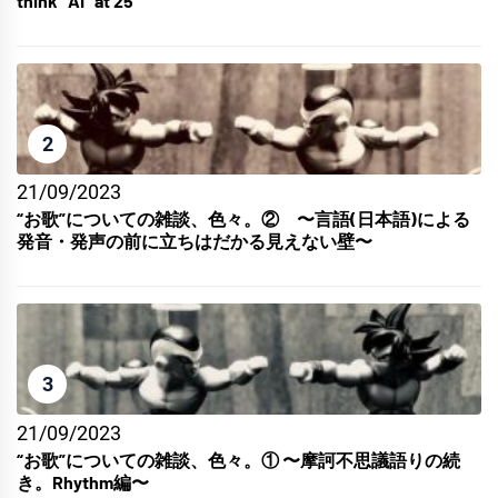
think ”AI” at’25
2
21/09/2023
“お歌”についての雑談、色々。② 〜言語(日本語)による
発音・発声の前に立ちはだかる見えない壁〜
3
21/09/2023
“お歌”についての雑談、色々。① 〜摩訶不思議語りの続
き。Rhythm編〜