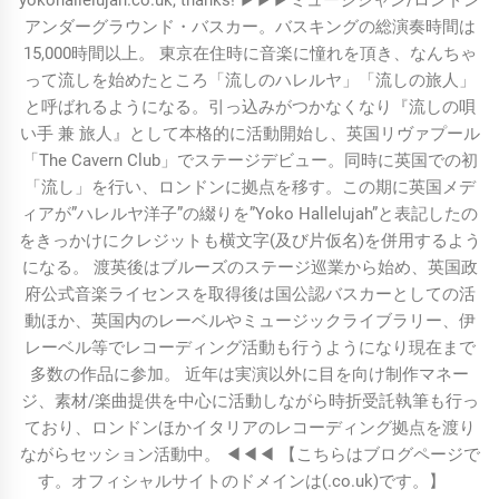
アンダーグラウンド・バスカー。バスキングの総演奏時間は
15,000時間以上。 東京在住時に音楽に憧れを頂き、なんちゃ
って流しを始めたところ「流しのハレルヤ」「流しの旅人」
と呼ばれるようになる。引っ込みがつかなくなり『流しの唄
い手 兼 旅人』として本格的に活動開始し、英国リヴァプール
「The Cavern Club」でステージデビュー。同時に英国での初
「流し」を行い、ロンドンに拠点を移す。この期に英国メデ
ィアが”ハレルヤ洋子”の綴りを”Yoko Hallelujah”と表記したの
をきっかけにクレジットも横文字(及び片仮名)を併用するよう
になる。 渡英後はブルーズのステージ巡業から始め、英国政
府公式音楽ライセンスを取得後は国公認バスカーとしての活
動ほか、英国内のレーベルやミュージックライブラリー、伊
レーベル等でレコーディング活動も行うようになり現在まで
多数の作品に参加。 近年は実演以外に目を向け制作マネー
ジ、素材/楽曲提供を中心に活動しながら時折受託執筆も行っ
ており、ロンドンほかイタリアのレコーディング拠点を渡り
ながらセッション活動中。 ◀︎◀︎◀︎ 【こちらはブログページで
す。オフィシャルサイトのドメインは(.co.uk)です。】