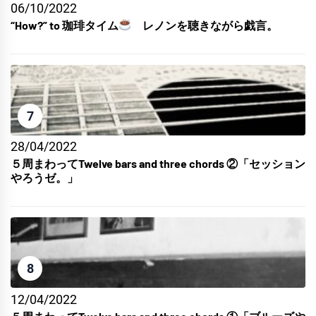
06/10/2022
“How?” to 珈琲タイム
レノンを聴きながら戯言。
7
28/04/2022
５周まわってTwelve bars and three chords ②「セッション
やろうゼ。」
8
12/04/2022