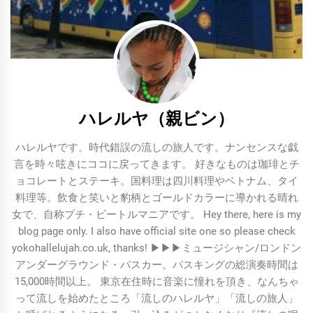
ハレルヤ（親ビン）
ハレルヤです。時代錯誤の流しの旅人です。ナンセンスな戯
言を時々呟きにココに戻ってきます。 好きなものは珈琲とチ
ョコレートとステーキ。国料理は四川料理やベトナム、タイ
料理等。飲食と笑いと豹柄とゴールドカラーに導かれる晴れ
女で、自称プチ・ビートルマニアです。 Hey there, here is my
blog page only. I also have official site one so please check
yokohallelujah.co.uk, thanks! ▶︎▶︎▶︎ミュージシャン/ロンドン
アンダーグラウンド・バスカー。バスキングの総演奏時間は
15,000時間以上。 東京在住時に音楽に憧れを頂き、なんちゃ
って流しを始めたところ「流しのハレルヤ」「流しの旅人」