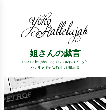
コ
ン
テ
ン
ツ
へ
ス
姐さんの戯言
キ
ッ
Yoko Hallelujah's Blog《ハレルヤのブログ》
プ
ハレルヤ洋子 実録および戯言集