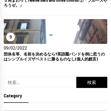
５周まわってTwelve bars and three chords ①「ブルーズや
ろうゼ。」
9
09/02/2022
団体名等、名前を決めるなら?英語圏バンドを例に思うの
はシンプルイズザベストに勝るものなし(個人的戯言)
検
索:
Category