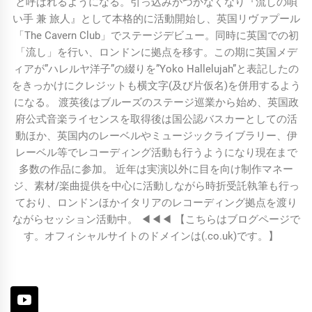
と呼ばれるようになる。引っ込みがつかなくなり『流しの唄
い手 兼 旅人』として本格的に活動開始し、英国リヴァプール
「The Cavern Club」でステージデビュー。同時に英国での初
「流し」を行い、ロンドンに拠点を移す。この期に英国メデ
ィアが”ハレルヤ洋子”の綴りを”Yoko Hallelujah”と表記したの
をきっかけにクレジットも横文字(及び片仮名)を併用するよう
になる。 渡英後はブルーズのステージ巡業から始め、英国政
府公式音楽ライセンスを取得後は国公認バスカーとしての活
動ほか、英国内のレーベルやミュージックライブラリー、伊
レーベル等でレコーディング活動も行うようになり現在まで
多数の作品に参加。 近年は実演以外に目を向け制作マネー
ジ、素材/楽曲提供を中心に活動しながら時折受託執筆も行っ
ており、ロンドンほかイタリアのレコーディング拠点を渡り
ながらセッション活動中。 ◀︎◀︎◀︎ 【こちらはブログページで
す。オフィシャルサイトのドメインは(.co.uk)です。】